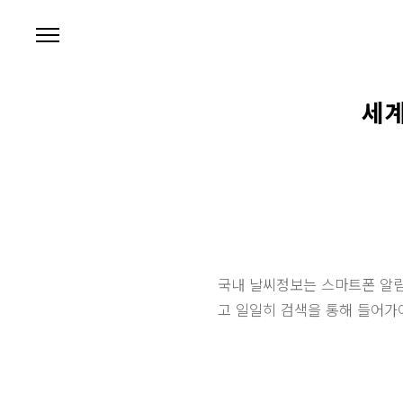
본문 바로가기
세계
국내 날씨정보는 스마트폰 알림
고 일일히 검색을 통해 들어가야