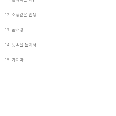
12. 소풍같은 인생
13. 곰배령
14. 빗속을 둘이서
15. 가지마