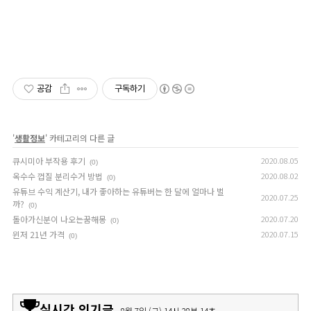
공감
구독하기
'
생활정보
' 카테고리의 다른 글
큐시미아 부작용 후기
2020.08.05
(0)
옥수수 껍질 분리수거 방법
2020.08.02
(0)
유튜브 수익 계산기, 내가 좋아하는 유튜버는 한 달에 얼마나 벌
2020.07.25
까?
(0)
돌아가신분이 나오는꿈해몽
2020.07.20
(0)
윈저 21년 가격
2020.07.15
(0)
실시간 인기글
8월 7일 (금) 14시 28분 14초