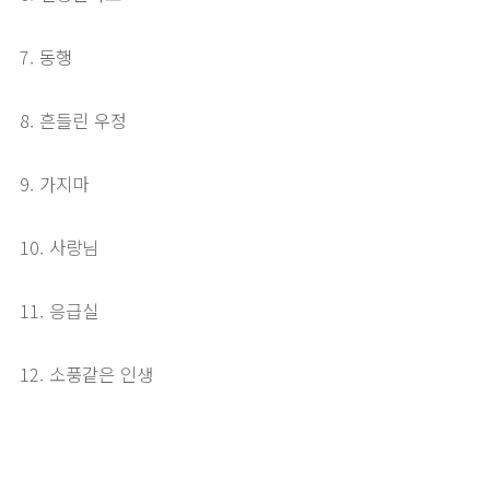
7. 동행
8. 흔들린 우정
9. 가지마
10. 사랑님
11. 응급실
12. 소풍같은 인생